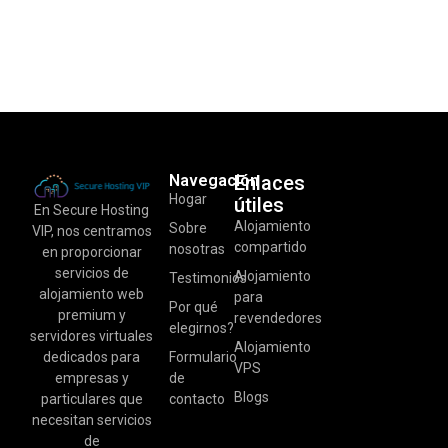
Navegación
Enlaces
Hogar
útiles
En Secure Hosting
Alojamiento
Sobre
VIP, nos centramos
compartido
nosotras
en proporcionar
servicios de
Alojamiento
Testimonios
alojamiento web
para
Por qué
premium y
revendedores
elegirnos?
servidores virtuales
Alojamiento
dedicados para
Formulario
VPS
empresas y
de
Blogs
particulares que
contacto
necesitan servicios
de