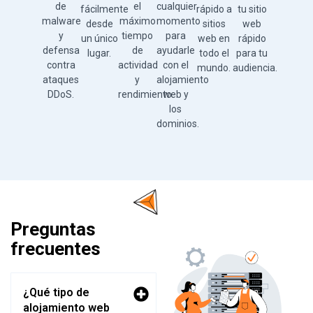
de
el
cualquier
fácilmente
rápido a
tu sitio
malware
máximo
momento
desde
sitios
web
y
tiempo
para
un único
web en
rápido
defensa
de
ayudarle
lugar.
todo el
para tu
contra
actividad
con el
mundo.
audiencia.
ataques
y
alojamiento
DDoS.
rendimiento.
web y
los
dominios.
Preguntas
frecuentes
¿Qué tipo de
alojamiento web