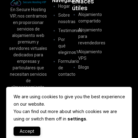
Navegación
Enlaces
Hogar
útiles
En Secure Hosting
Alojamiento
Sobre
VIP, nos centramos
compartido
nosotras
en proporcionar
servicios de
Alojamiento
Testimonios
alojamiento web
para
Por
premium y
revendedores
qué
servidores virtuales
Alojamiento
elegirnos?
dedicados para
VPS
empresas y
Formulario
Blogs
particulares que
de
necesitan servicios
contacto
de
almacenamiento.
We are using cookies to give you the best experience
on our website.
You can find out more about which cookies we are
using or switch them off in
settings
.
Accept