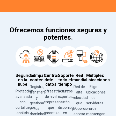
Ofrecemos funciones seguras y
potentes.
Seguridad
Compartir
Centros
Soporte
Red
Múltiples
en la
contenido
de
todo el
mundial
ubicaciones
nube
datos
tiempo
Registra,
Red de
Elige
Protección
Infraestructura
Nuestros
transfiere
alta
ubicaciones
avanzada
de nivel
expertos
y
velocidad
de
con
empresarial
están
gestiona
que
servidores
cortafuegos,
que
disponibles
tus
proporciona
que
análisis
garantiza
en
dominios
acceso
mantengan