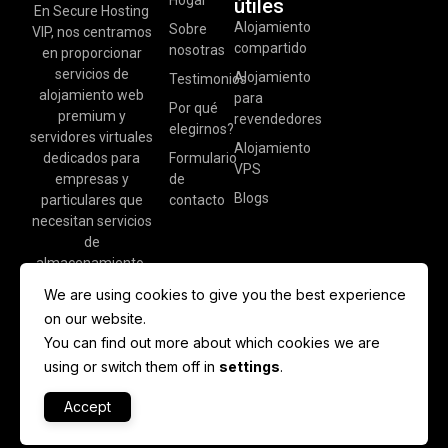
útiles
En Secure Hosting
Alojamiento
Sobre
VIP, nos centramos
compartido
nosotras
en proporcionar
servicios de
Alojamiento
Testimonios
alojamiento web
para
Por qué
premium y
revendedores
elegirnos?
servidores virtuales
Alojamiento
dedicados para
Formulario
VPS
empresas y
de
Blogs
particulares que
contacto
necesitan servicios
de
almacenamiento.
We are using cookies to give you the best experience
on our website.
You can find out more about which cookies we are
using or switch them off in
settings
.
Accept