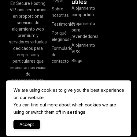
útiles
En Secure Hosting
Alojamiento
Sobre
VIP, nos centramos
compartido
nosotras
en proporcionar
servicios de
Alojamiento
Testimonios
alojamiento web
para
Por qué
premium y
revendedores
elegirnos?
servidores virtuales
Alojamiento
dedicados para
Formulario
VPS
empresas y
de
Blogs
particulares que
contacto
necesitan servicios
de
almacenamiento.
We are using cookies to give you the best experience
on our website.
You can find out more about which cookies we are
using or switch them off in
settings
.
Accept