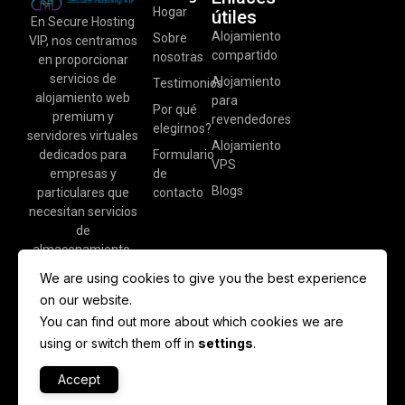
Hogar
útiles
En Secure Hosting
Alojamiento
Sobre
VIP, nos centramos
compartido
nosotras
en proporcionar
servicios de
Alojamiento
Testimonios
alojamiento web
para
Por qué
premium y
revendedores
elegirnos?
servidores virtuales
Alojamiento
dedicados para
Formulario
VPS
empresas y
de
Blogs
particulares que
contacto
necesitan servicios
de
almacenamiento.
We are using cookies to give you the best experience
on our website.
You can find out more about which cookies we are
using or switch them off in
settings
.
Accept