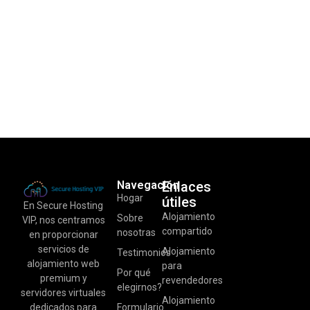
Navegación
Enlaces
Hogar
útiles
En Secure Hosting
Alojamiento
Sobre
VIP, nos centramos
compartido
nosotras
en proporcionar
servicios de
Alojamiento
Testimonios
alojamiento web
para
Por qué
premium y
revendedores
elegirnos?
servidores virtuales
Alojamiento
dedicados para
Formulario