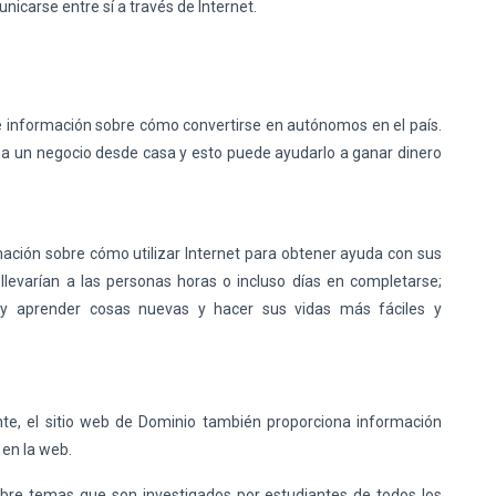
icarse entre sí a través de Internet.
ece información sobre cómo convertirse en autónomos en el país.
cha un negocio desde casa y esto puede ayudarlo a ganar dinero
mación sobre cómo utilizar Internet para obtener ayuda con sus
llevarían a las personas horas o incluso días en completarse;
 y aprender cosas nuevas y hacer sus vidas más fáciles y
e, el sitio web de Dominio también proporciona información
en la web.
obre temas que son investigados por estudiantes de todos los