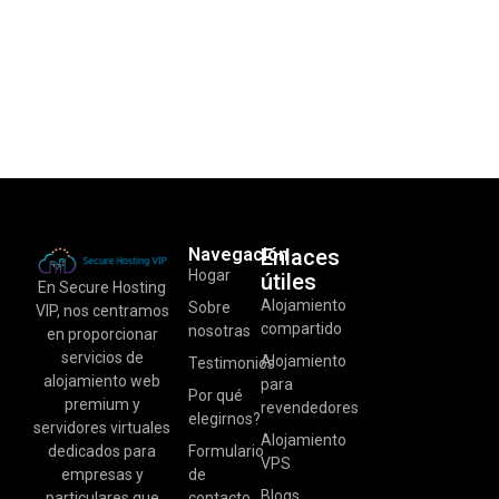
Navegación
Enlaces
Hogar
útiles
En Secure Hosting
Alojamiento
Sobre
VIP, nos centramos
compartido
nosotras
en proporcionar
servicios de
Alojamiento
Testimonios
alojamiento web
para
Por qué
premium y
revendedores
elegirnos?
servidores virtuales
Alojamiento
dedicados para
Formulario
VPS
empresas y
de
Blogs
particulares que
contacto