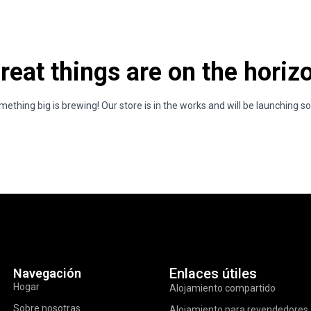
reat things are on the horiz
ething big is brewing! Our store is in the works and will be launching s
Enlaces útiles
Navegación
Hogar
Alojamiento compartido
Sobre nosotras
Alojamiento para revendedores