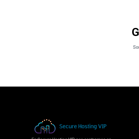
G
Som