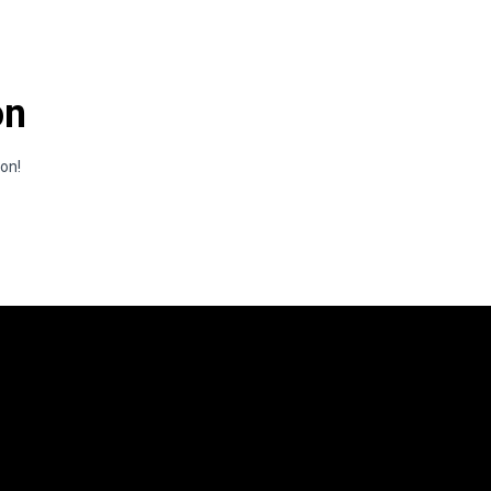
on
oon!