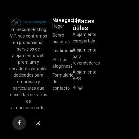
Navegación
Enlaces
Hogar
útiles
En Secure Hosting
Alojamiento
Sobre
VIP, nos centramos
compartido
nosotras
en proporcionar
servicios de
Alojamiento
Testimonios
alojamiento web
para
Por qué
premium y
revendedores
elegirnos?
servidores virtuales
Alojamiento
dedicados para
Formulario
VPS
empresas y
de
Blogs
particulares que
contacto
necesitan servicios
de
almacenamiento.