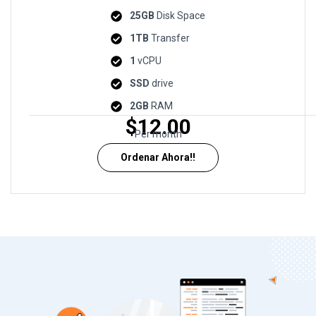
25GB
Disk Space
1TB
Transfer
1
vCPU
SSD
drive
2GB
RAM
$12.00
Per month
Ordenar Ahora!!