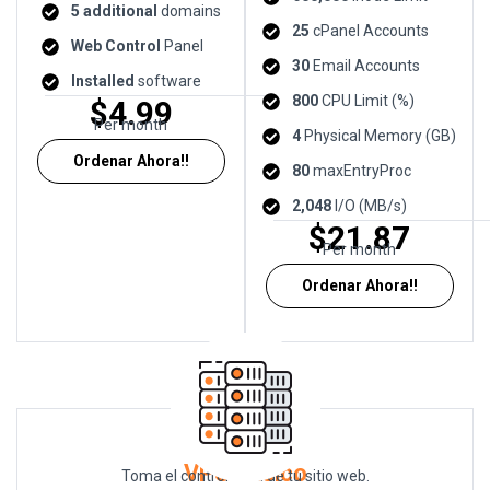
5 additional
domains
25
cPanel Accounts
Web Control
Panel
30
Email Accounts
Installed
software
800
CPU Limit (%)
$4.99
Per month
4
Physical Memory (GB)
Ordenar Ahora!!
80
maxEntryProc
2,048
I/O (MB/s)
$21.87
Per month
Ordenar Ahora!!
VPS básico
Toma el control total de tu sitio web.